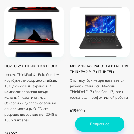
НОУТОБУК THINKPAD X1 FOLD
МОБИЛЬНАЯ РАБОЧАЯ СТАНЦИЯ
THINKPAD P17 (17. INTEL)
Lenovo ThinkPad X1 Fold Gen 1 —
ноутбук-трансформер с гибким
Этот ноутбук не зря называется
13,3-дюймовым экраном. В
рабочей станцией. Модель
комплект поставки входя
ThinkPad P17 (2nd Gen, 17, Intel)
кожаный чехол и стилус.
создана для эффективной работы
Сенсорный дисплей создан на
основе матрицы OLED, его
619600 ₸
разрешение составляет 2048 х
1536 пикселей.
Подробнее
599667 ₸