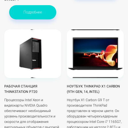
Подробнее
РАБОЧАЯ СТАНЦИЯ
НОУТБУК THINKPAD X1 CARBON
THINKSTATION P720
(9TH GEN, 14, INTEL)
Процессоры Intel Xeon и
Ноутбук X1 Carbon G9 T от
видеокарты NVIDIA Quadro
производителя ThinkPad
обеспечивают необходимый
представлен в черном цвете. Он
уровень производительности и
оборудован четырехъядерным
скорости для отображения
процессором Intel Core i7 1165G7,
виртуальных объектов с высокой
работающим на частоте 2.8ГГц и